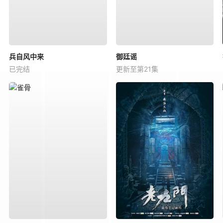
兵自风中来
御廷谣
已完结
更新至第21集