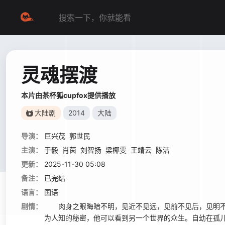
灵魂摆渡
本片由茶杯狐cupfox提供播放
大陆剧
2014
大陆
导演：
巨兴茂
郭世民
主演：
于毅
肖茵
刘智扬
梁椰雯
王靖云
陈洁
更新：
2025-11-30 05:08
备注：
已完结
语言：
国语
剧情：
肉身之眼晦暗不明，见近不见远，见前不见后，见明不见
为人知的秘密，他可以看到另一个世界的众生。自幼在孤儿