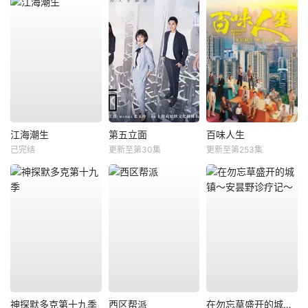
江海潮生
第五立面
百味人生
已完结
更新至第30集
更新至第253集
神探默多克第十九季
西区帮派
在勿忘草盛开的城镇～安昙野诊疗记～