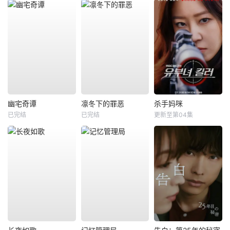
幽宅奇谭
凛冬下的罪恶
杀手妈咪
已完结
已完结
更新至第04集