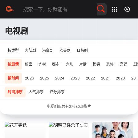
留言求片
电视剧
按类型
大陆剧
港台剧
欧美剧
日韩剧
按剧情
解密
乡村
都市
少儿
对话
搞笑
恐怖
宫廷
剧
按时间
2026
2025
2024
2023
2022
2021
2020
201
时间排序
人气排序
评分排序
电视剧库共有
27680
部影片