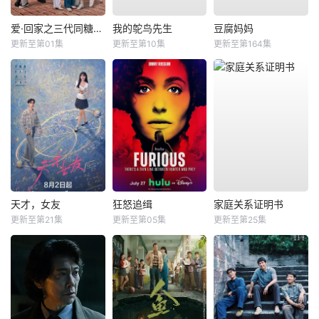
爱·回家之三代同糖粤语
我的鸵鸟先生
豆腐妈妈
更新至第01集
更新至第10集
更新至第164集
天才，女友
狂怒追缉
家庭关系证明书
更新至第21集
更新至第05集
更新至第25集