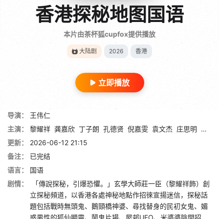
香港探秘地图国语
本片由茶杯狐cupfox提供播放
大陆剧
2026
香港
立即播放
导演：
王伟仁
主演：
黎耀祥
龚嘉欣
丁子朗
孔德贤
倪嘉雯
袁文杰
庄思明
蔡国
更新：
2026-06-12 21:15
备注：
已完结
语言：
国语
剧情：
「傳說探秘，引爆恐懼。」玄學大師莊一臣（黎耀祥飾）創
立探秘頻道，以香港各處神秘地點作招徠宣揚迷信，探秘話
題包括戰時無頭鬼、鵝頸橋神婆、尋找替身的民初女鬼、媚
惑男性的狐仙顯靈、鬧鬼片場、屋邨UFO、米婆婆陰間招