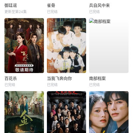
御廷谣
雀骨
兵自风中来
更新至第24集
已完结
已完结
百花杀
当我飞奔向你
南部档案
已完结
已完结
已完结