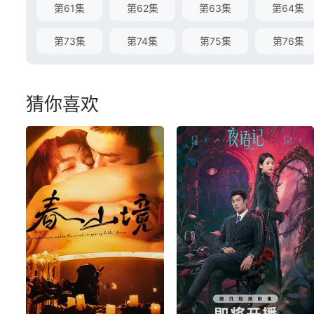
第61集
第62集
第63集
第64集
第73集
第74集
第75集
第76集
猜你喜欢