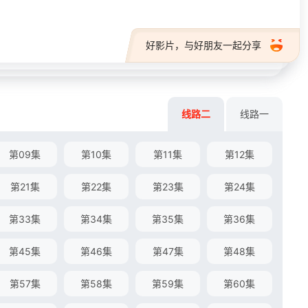
好影片，与好朋友一起分享
线路二
线路一
第09集
第10集
第11集
第12集
第21集
第22集
第23集
第24集
第33集
第34集
第35集
第36集
第45集
第46集
第47集
第48集
第57集
第58集
第59集
第60集