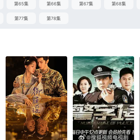
第65集
第66集
第67集
第68集
第77集
第78集