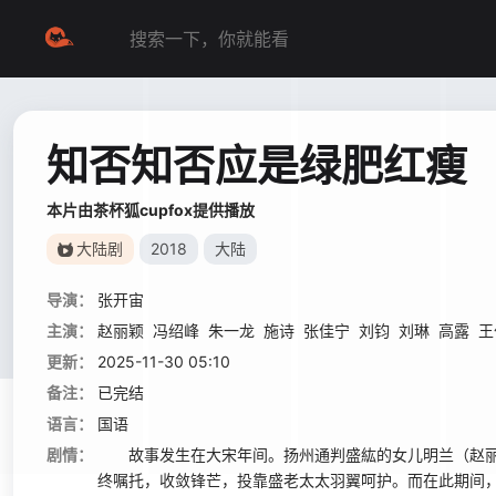
知否知否应是绿肥红瘦
本片由茶杯狐cupfox提供播放
大陆剧
2018
大陆
导演：
张开宙
主演：
赵丽颖
冯绍峰
朱一龙
施诗
张佳宁
刘钧
刘琳
高露
王
更新：
2025-11-30 05:10
备注：
已完结
语言：
国语
剧情：
故事发生在大宋年间。扬州通判盛紘的女儿明兰（赵丽颖
终嘱托，收敛锋芒，投靠盛老太太羽翼呵护。而在此期间，她