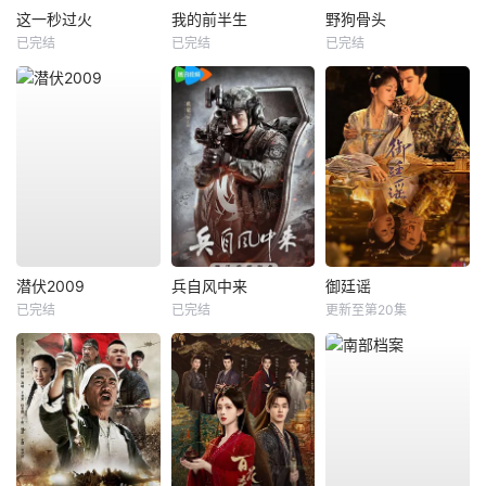
这一秒过火
我的前半生
野狗骨头
已完结
已完结
已完结
潜伏2009
兵自风中来
御廷谣
已完结
已完结
更新至第20集