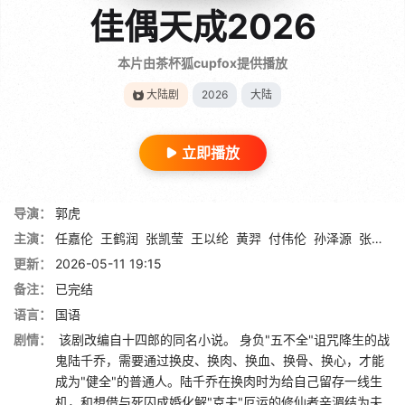
佳偶天成2026
本片由茶杯狐cupfox提供播放
大陆剧
2026
大陆
立即播放
导演：
郭虎
主演：
任嘉伦
王鹤润
张凯莹
王以纶
黄羿
付伟伦
孙泽源
张祎格
更新：
2026-05-11 19:15
备注：
已完结
语言：
国语
剧情：
该剧改编自十四郎的同名小说。 身负"五不全"诅咒降生的战
鬼陆千乔，需要通过换皮、换肉、换血、换骨、换心，才能
成为"健全"的普通人。陆千乔在换肉时为给自己留存一线生
机，和想借与死囚成婚化解"克夫"厄运的修仙者辛湄结为夫