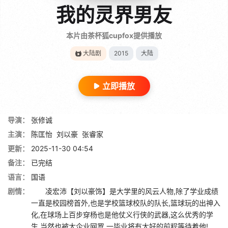
我的灵界男友
本片由茶杯狐cupfox提供播放
大陆剧
2015
大陆
立即播放
导演：
张修诚
主演：
陈匡怡
刘以豪
张睿家
更新：
2025-11-30 04:54
备注：
已完结
语言：
国语
剧情：
凌宏沛【刘以豪饰】是大学里的风云人物,除了学业成绩
一直是校园榜首外,也是学校篮球校队的队长,篮球玩的出神入
化,在球场上百步穿杨也是他仗义行侠的武器,这么优秀的学
生,当然也被大企业网罗,一毕业将有大好的前程等待着他!