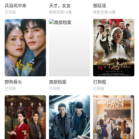
兵自风中来
天才，女友
御廷谣
已完结
更新至第14集
更新至第19集
野狗骨头
南部档案
打狗棍
已完结
已完结
已完结