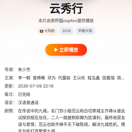
云秀行
本片由茶杯狐cupfox提供播放
大陆剧
2026
中国大陆
立即播放
导演：
朱少杰
主演：
李一桐
曾舜晞
邓为
代露娃
王以纶
程泓鑫
田嘉瑞
简宇熙
更新：
2026-07-09 22:16
备注：
已完结
语言：
汉语普通话
剧情：
在传说中的九城，名门穷小姐范云和白切黑城主齐峥从彼此
试探到相互信任，二人一路披荆斩棘为民谋利，最终收获友
谊与爱情；范云也助齐峥平天下破陈规，解决九城危机，携
手为民打造繁荣九城。