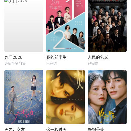
九门2026
我的前半生
人民的名义
更新至第21集
已完结
已完结
天才，女友
这一秒过火
野狗骨头