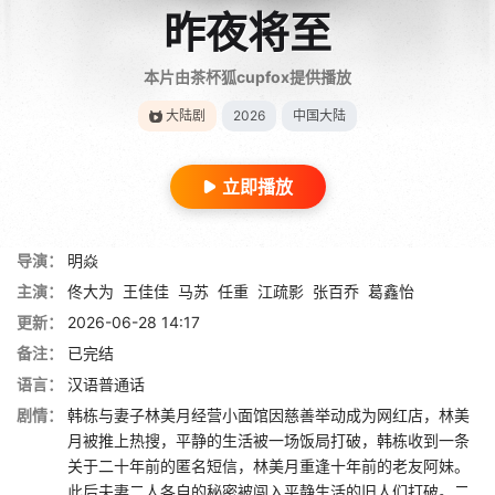
昨夜将至
本片由茶杯狐cupfox提供播放
大陆剧
2026
中国大陆
立即播放
导演：
明焱
主演：
佟大为
王佳佳
马苏
任重
江疏影
张百乔
葛鑫怡
更新：
2026-06-28 14:17
备注：
已完结
语言：
汉语普通话
剧情：
韩栋与妻子林美月经营小面馆因慈善举动成为网红店，林美
月被推上热搜，平静的生活被一场饭局打破，韩栋收到一条
关于二十年前的匿名短信，林美月重逢十年前的老友阿妹。
此后夫妻二人各自的秘密被闯入平静生活的旧人们打破。二