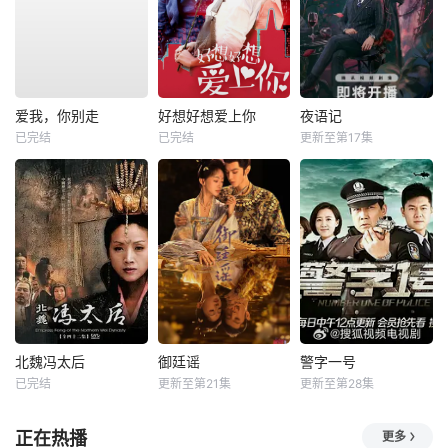
爱我，你别走
好想好想爱上你
夜语记
已完结
已完结
更新至第17集
北魏冯太后
御廷谣
警字一号
已完结
更新至第21集
更新至第28集
正在热播
更多