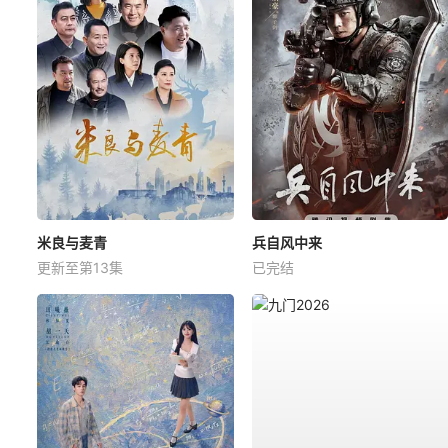
米良与麦青
兵自风中来
更新至第13集
已完结