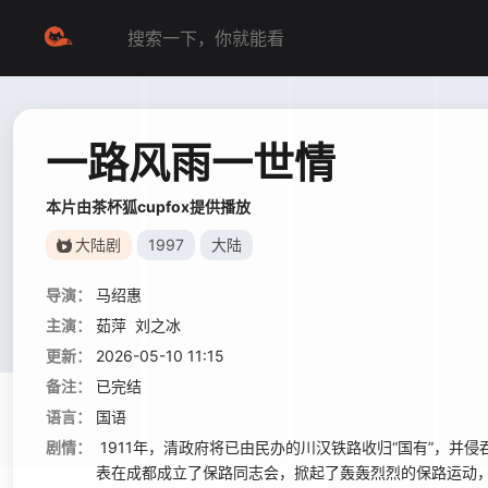
一路风雨一世情
本片由茶杯狐cupfox提供播放
大陆剧
1997
大陆
导演：
马绍惠
主演：
茹萍
刘之冰
更新：
2026-05-10 11:15
备注：
已完结
语言：
国语
剧情：
1911年，清政府将已由民办的川汉铁路收归“国有”，
表在成都成立了保路同志会，掀起了轰轰烈烈的保路运动，