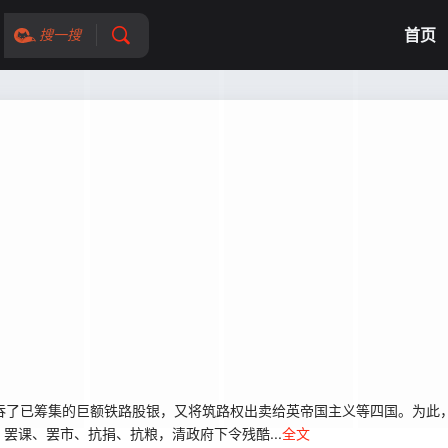
首页
搜一搜
并侵吞了已筹集的巨额铁路股银，又将筑路权出卖给英帝国主义等四国。为此
罢课、罢市、抗捐、抗粮，清政府下令残酷...
全文