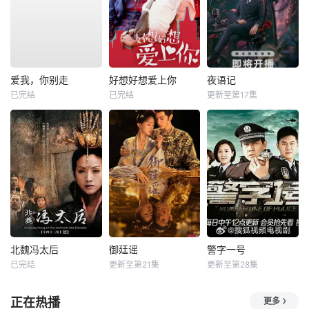
爱我，你别走
好想好想爱上你
夜语记
已完结
已完结
更新至第17集
北魏冯太后
御廷谣
警字一号
已完结
更新至第21集
更新至第28集
正在热播
更多