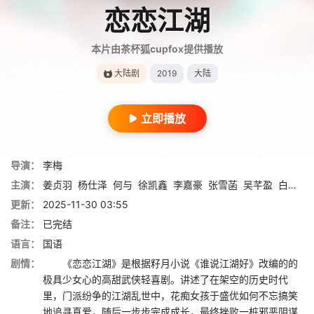
恋恋江湖
本片由茶杯狐cupfox提供播放
大陆剧
2019
大陆
立即播放
导演：
李梅
主演：
姜贞羽
杨仕泽
何与
徐凯鑫
李嘉豪
张雪菡
吴芊盈
白宇帆
更新：
2025-11-30 03:55
备注：
已完结
语言：
国语
剧情：
《恋恋江湖》是根据籽月小说《谁说江湖好》改编的的
极具少女心的高甜武侠轻喜剧。讲述了在架空的历史时代
里，门派纷争的江湖乱世中，花痴女孩于盛优如何不忘搞笑
地追寻真爱，随后一步步完成成长，最终挫败一桩邪恶阴谋