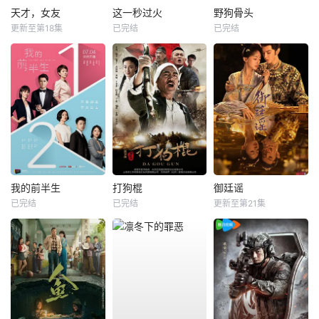
天才，女友
这一秒过火
野狗骨头
更新至第18集
已完结
已完结
我的前半生
打狗棍
御廷谣
已完结
已完结
更新至第21集