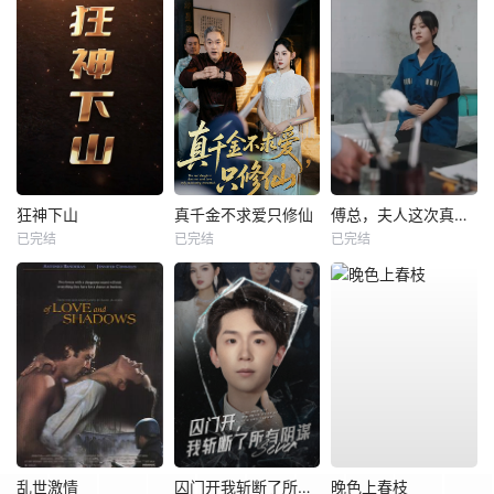
狂神下山
真千金不求爱只修仙
傅总，夫人这次真的死了
已完结
已完结
已完结
乱世激情
囚门开我斩断了所有阴谋
晚色上春枝