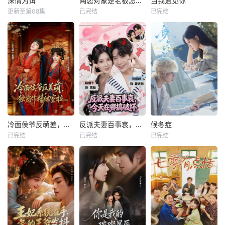
深情为饵
网恋对象是老板怎么办
当我遇见你
更新至第08集
已完结
已完结
冷面侯爷反萌差，独宠作精继室啦
反派夫妻百事哀，今天在哪搞破坏
候冬症
已完结
已完结
已完结