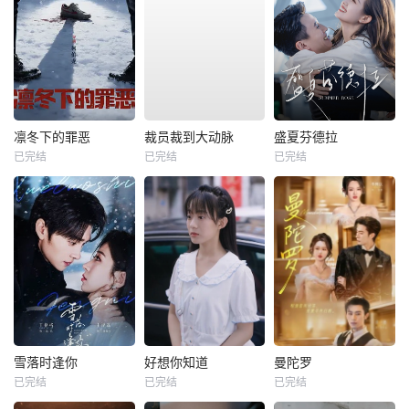
凛冬下的罪恶
裁员裁到大动脉
盛夏芬德拉
已完结
已完结
已完结
雪落时逢你
好想你知道
曼陀罗
已完结
已完结
已完结