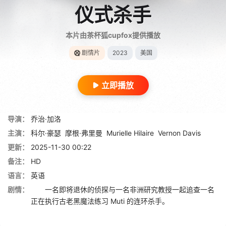
仪式杀手
本片由茶杯狐cupfox提供播放
剧情片
2023
美国
立即播放
导演：
乔治·加洛
主演：
科尔·豪瑟
摩根·弗里曼
Murielle Hilaire
Vernon Davis
更新：
2025-11-30 00:22
备注：
HD
语言：
英语
剧情：
一名即将退休的侦探与一名非洲研究教授一起追查一名
正在执行古老黑魔法练习 Muti 的连环杀手。