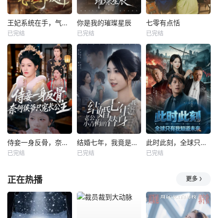
王妃系统在手，气的王爷发抖
你是我的璀璨星辰
七零有点恬
已完结
已完结
已完结
侍妾一身反骨，奈何侯爷只宠长公主
结婚七年，我竟是老公小青梅的替身
此时此刻，全球只有我知道未来
已完结
已完结
已完结
正在热播
更多