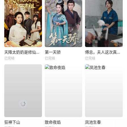
天降太奶奶是修仙老祖
第一天骄
傅总，夫人这次真的死了
已完结
已完结
已完结
狂神下山
致命夜焰
凤池生春