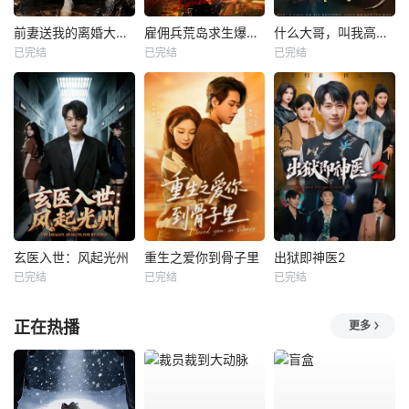
前妻送我的离婚大礼包
雇佣兵荒岛求生爆火出圈第二季
什么大哥，叫我高律师
已完结
已完结
已完结
玄医入世：风起光州
重生之爱你到骨子里
出狱即神医2
已完结
已完结
已完结
正在热播
更多