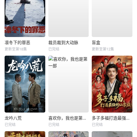
凛冬下的罪恶
裁员裁到大动脉
盲盒
更新至第18集
已完结
更新至第12集
龙吟八荒
喜欢你，我也是第一部
多子多福打造最强修仙家族
已完结
已完结
已完结