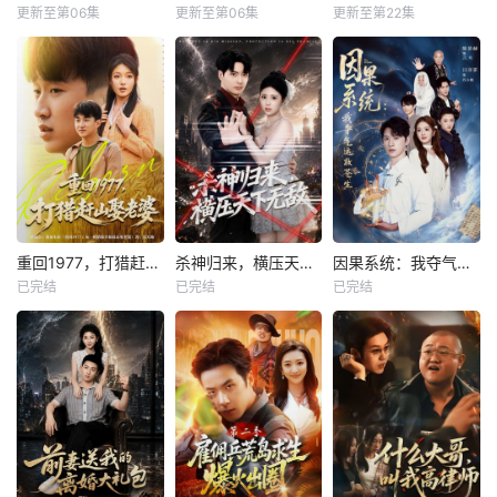
更新至第06集
更新至第06集
更新至第22集
重回1977，打猎赶山娶老婆
杀神归来，横压天下无敌
因果系统：我夺气运救苍生
已完结
已完结
已完结