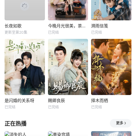
长夜如歌
今晚月光很美，茶香四溢
溯雨信笺
更新至第20集
已完结
已完结
是闪婚的关系呀
赐卿良辰
择木而栖
已完结
已完结
已完结
正在热播
更多