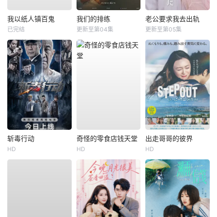
我以纸人镇百鬼
我们的排练
老公要求我去出轨
已完结
更新至第04集
更新至第05集
斩毒行动
奇怪的零食店钱天堂
出走哥哥的彼界
HD
HD
HD