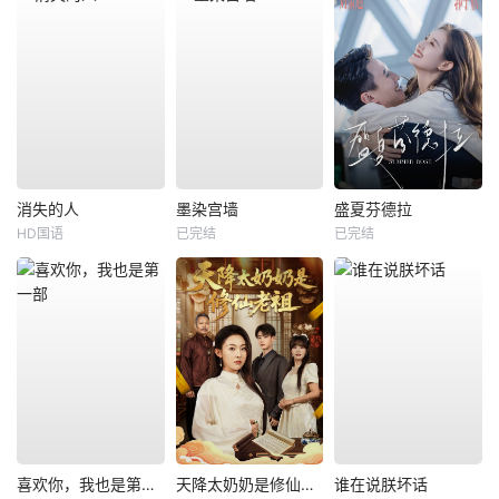
消失的人
墨染宫墙
盛夏芬德拉
HD国语
已完结
已完结
喜欢你，我也是第一部
天降太奶奶是修仙老祖
谁在说朕坏话