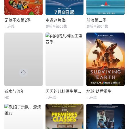
无辣不欢第2季
走近这片海
前浪第二季
已完结
更新至第05集
更新至第04集
逝水与流年
闪闪的儿科医生第四季
地球·劫后重生
HD
已完结
已完结