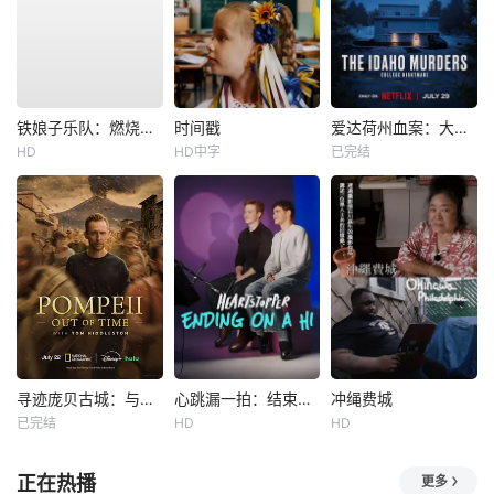
铁娘子乐队：燃烧雄心
时间戳
爱达荷州血案：大学梦魇
HD
HD中字
已完结
寻迹庞贝古城：与汤姆·希德勒斯顿同行
心跳漏一拍：结束在一声嗨
冲绳费城
已完结
HD
HD
正在热播
更多