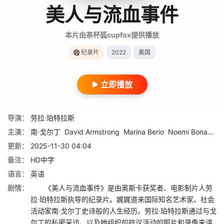
美人与流血事件
本片由茶杯狐cupfox提供播放
纪录片
2022
美国
立即播放
导演：
劳拉·珀特拉斯
主演：
南·戈尔丁
David Armstrong
Marina Berio
Noemi Bonazzi
更新：
2025-11-30 04:04
备注：
HD中字
语言：
英语
剧情：
《美人与流血事件》是由奥斯卡获奖者、电影制片人劳
拉·珀特拉斯执导的纪录片。娓娓道来国际知名艺术家、社会
活动家南·戈尔丁史诗般的人生经历。劳拉·珀特拉斯通过与戈
尔丁的私密采访、以及她组织的抗议活动的照片和录像来讲