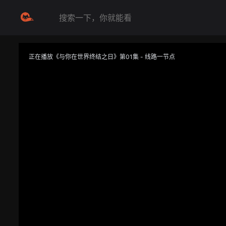
正在播放《与你在世界终结之日》第01集 - 线路一节点
提醒
不要轻易相信视频中的任何广告，谨防上当受骗
技巧
如遇视频无法播放或加载速度慢，可尝试切换播放线路