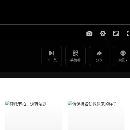
使用 手机浏览器 扫码观看
与你在世界终结之日 - 第01
影片报错
集
如遇无法播放请提交给我们
下一集
手机看
分享
观影+