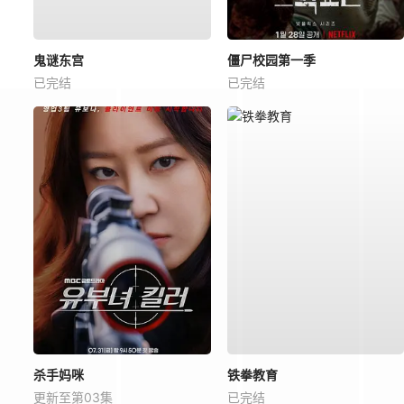
鬼谜东宫
僵尸校园第一季
已完结
已完结
杀手妈咪
铁拳教育
更新至第03集
已完结