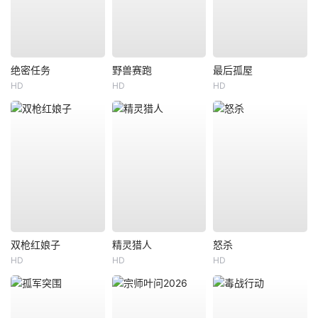
绝密任务
野兽赛跑
最后孤屋
HD
HD
HD
双枪红娘子
精灵猎人
怒杀
HD
HD
HD