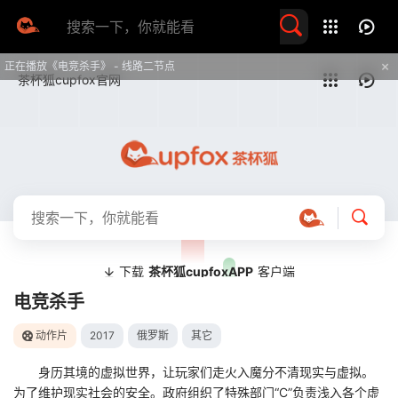
留言求片
正在播放《电竞杀手》 - 线路二节点
提醒
不要轻易相信视频中的任何广告，谨防上当受骗
技巧
如遇视频无法播放或加载速度慢，可尝试切换播放线路
电竞杀手
动作片
2017
俄罗斯
其它
身历其境的虚拟世界，让玩家们走火入魔分不清现实与虚拟。
为了维护现实社会的安全。政府组织了特殊部门“C”负责浅入各个虚