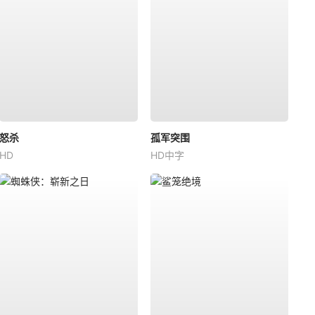
怒杀
孤军突围
HD
HD中字