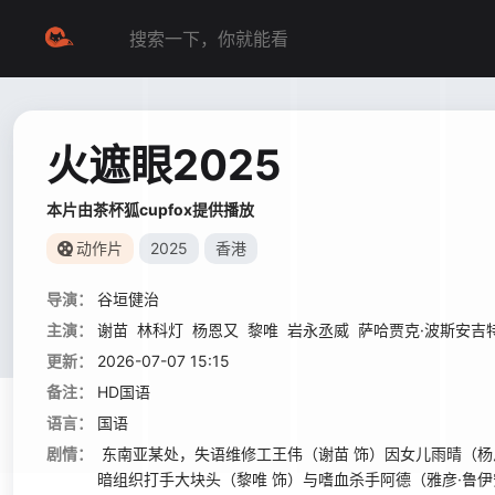
火遮眼2025
本片由茶杯狐cupfox提供播放
动作片
2025
香港
导演：
谷垣健治
主演：
谢苗
林科灯
杨恩又
黎唯
岩永丞威
萨哈贾克·波斯安吉
更新：
2026-07-07 15:15
备注：
HD国语
语言：
国语
剧情：
东南亚某处，失语维修工王伟（谢苗 饰）因女儿雨晴（杨
暗组织打手大块头（黎唯 饰）与嗜血杀手阿德（雅彦·鲁伊安