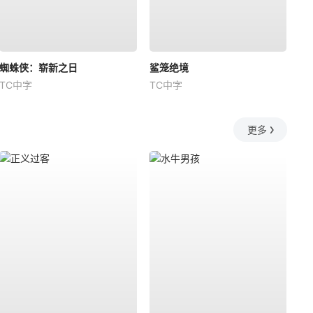
蜘蛛侠：崭新之日
鲨笼绝境
TC中字
TC中字
更多