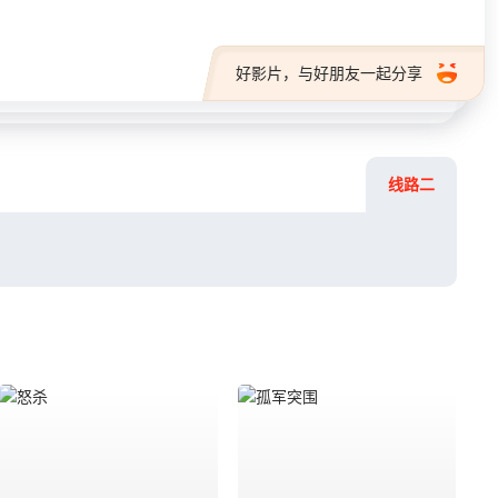
好影片，与好朋友一起分享
线路二