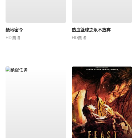
绝地密令
热血篮球之永不放弃
HD国语
HD国语