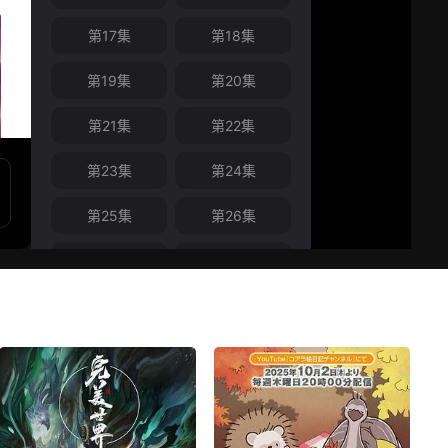
第17集
第18集
第19集
第20集
第21集
第22集
第23集
第24集
第25集
第26集
第27集
第28集
第29集
第30集
第31集
第32集
第33集
第34集
第35集
第36集