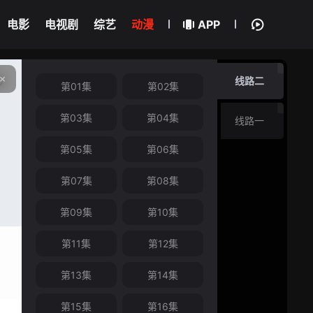
电影
电视剧
综艺
动漫
APP
线路二
第01集
第02集
第03集
第04集
线路一
第05集
第06集
第07集
第08集
第09集
第10集
第11集
第12集
第13集
第14集
第15集
第16集