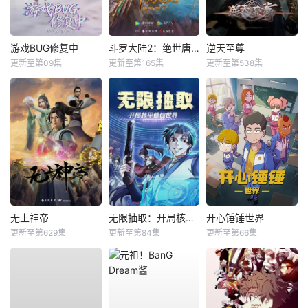
游戏BUG修复中
斗罗大陆2：绝世唐门
逆天至尊
更新至第09集
更新至第165集
更新至第538集
无上神帝
无限抽取：开局核平修仙世界动态漫
开心锤锤世界
更新至第629集
更新至第84集
更新至第66集