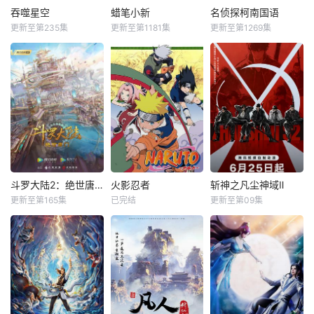
吞噬星空
蜡笔小新
名侦探柯南国语
更新至第235集
更新至第1181集
更新至第1269集
斗罗大陆2：绝世唐门
火影忍者
斩神之凡尘神域Ⅱ
更新至第165集
已完结
更新至第09集