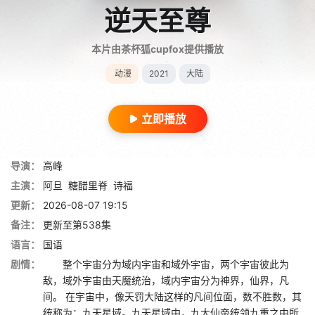
逆天至尊
本片由茶杯狐cupfox提供播放
动漫
2021
大陆
立即播放
导演：
高峰
主演：
阿旦
糖醋里脊
诗福
更新：
2026-08-07 19:15
备注：
更新至第538集
语言：
国语
剧情：
整个宇宙分为域内宇宙和域外宇宙，两个宇宙彼此为
敌，域外宇宙由天魔统治，域内宇宙分为神界，仙界，凡
间。 在宇宙中，像天罚大陆这样的凡间位面，数不胜数，其
统称为：九天星域。九天星域中，九大仙帝统领九重之中所