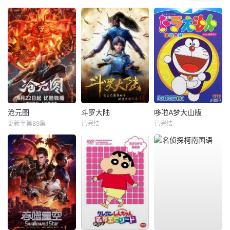
沧元图
斗罗大陆
哆啦A梦大山版
更新至第89集
已完结
已完结