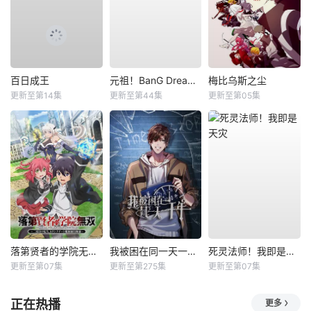
百日成王
元祖！BanG Dream酱
梅比乌斯之尘
更新至第14集
更新至第44集
更新至第05集
落第贤者的学院无双第二回转生，S等级作弊魔术师冒险记
我被困在同一天一千年动态漫
死灵法师！我即是天灾
更新至第07集
更新至第275集
更新至第07集
正在热播
更多