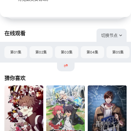
在线观看
切换节点
第01集
第02集
第03集
第04集
第05集
猜你喜欢