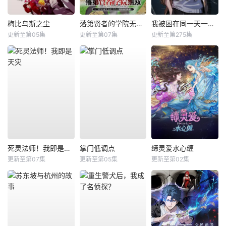
梅比乌斯之尘
落第贤者的学院无双第二回转生，S等级作弊魔术师冒险记
我被困在同一天一千年动态漫
更新至第05集
更新至第07集
更新至第275集
死灵法师！我即是天灾
掌门低调点
缔灵爱水心缠
更新至第07集
更新至第05集
更新至第02集