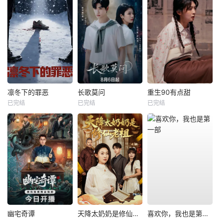
凛冬下的罪恶
长歌莫问
重生90有点甜
已完结
已完结
已完结
幽宅奇谭
天降太奶奶是修仙老祖
喜欢你，我也是第一部