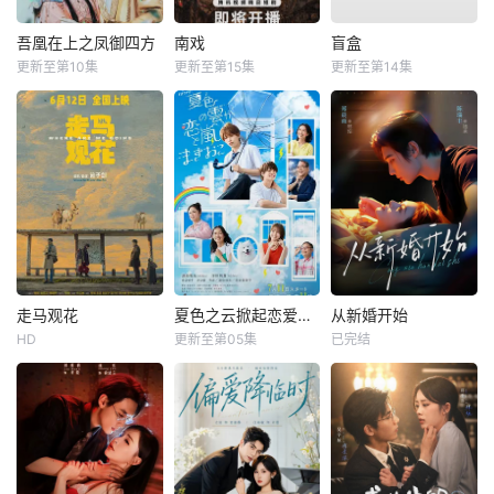
吾凰在上之凤御四方
南戏
盲盒
更新至第10集
更新至第15集
更新至第14集
走马观花
夏色之云掀起恋爱与风暴
从新婚开始
HD
更新至第05集
已完结