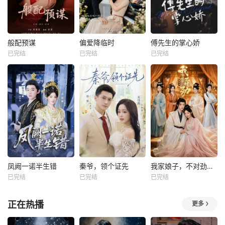
般配预谋
偏爱降临时
傅先生的掌心娇
已完结
已完结
已完结
凤阙一诺半生错
秦爷，领个证先
我家娘子，不对劲第四季
已完结
已完结
已完结
正在热播
更多