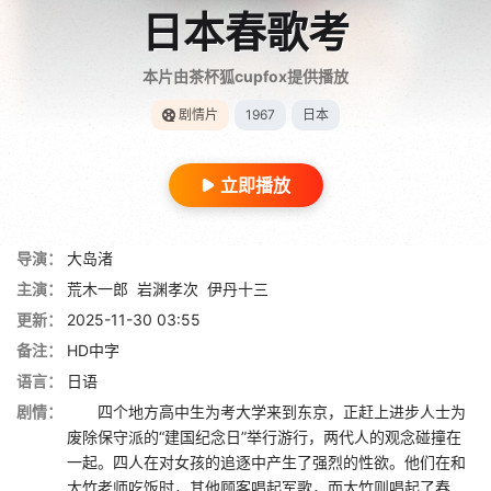
日本春歌考
本片由茶杯狐cupfox提供播放
剧情片
1967
日本
立即播放
导演：
大岛渚
主演：
荒木一郎
岩渊孝次
伊丹十三
更新：
2025-11-30 03:55
备注：
HD中字
语言：
日语
剧情：
四个地方高中生为考大学来到东京，正赶上进步人士为
废除保守派的“建国纪念日”举行游行，两代人的观念碰撞在
一起。四人在对女孩的追逐中产生了强烈的性欲。他们在和
大竹老师吃饭时，其他顾客唱起军歌，而大竹则唱起了春