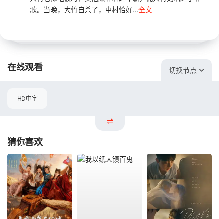
歌。当晚，大竹自杀了，中村恰好...
全文
在线观看
切换节点
HD中字
猜你喜欢