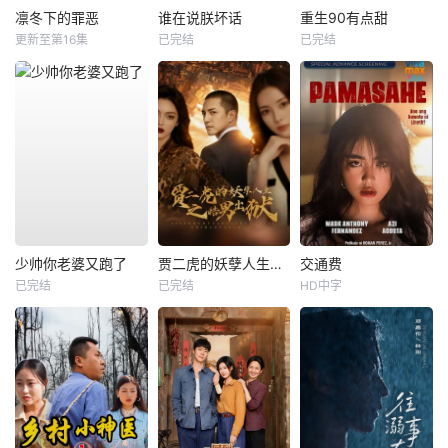
凛冬下的罪恶
谁在说朕坏话
重生90有点甜
更新至第16集
已完结
已完结
少帅你老婆又跑了
贾二虎的妖孽人生之皓男出狱
交通费
已完结
已完结
HD中字