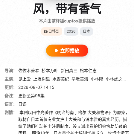
风，带有香气
本片由茶杯狐cupfox提供播放
日韩剧
2026
日本
立即播放
导演：
佐佐木善春
桥本万叶
新田真三
松本仁志
主演：
见上爱
上坂树里
水野美纪
早坂美海
小林隆
小林虎之介
津
更新：
2026-08-07 14:15
备注：
更新至第95集
语言：
日语
剧情：
本剧以田中光著作《明治的南丁格尔 大关和物语》为原案，
取材自日本首位专业女护士大关和与铃木雅的真实经历，描
绘了她们推动护士注册制度、设立派出看护妇会协助防疫的
历程。 明治18年，日本首个护士培训学校成立。坎坷命运下