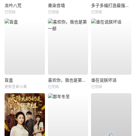
龙吟八荒
墨染宫墙
多子多福打造最强修仙家族
已完结
已完结
已完结
盲盒
喜欢你，我也是第一部
谁在说朕坏话
更新至第10集
已完结
已完结