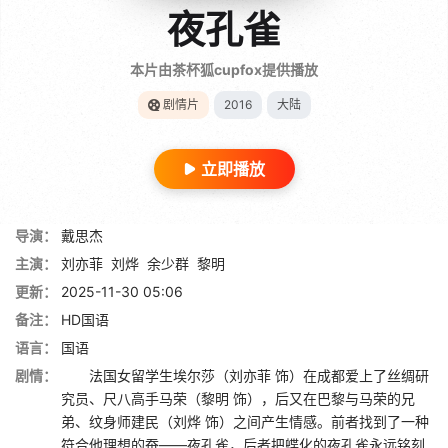
夜孔雀
本片由茶杯狐cupfox提供播放
剧情片
2016
大陆
立即播放
导演：
戴思杰
主演：
刘亦菲
刘烨
余少群
黎明
更新：
2025-11-30 05:06
备注：
HD国语
语言：
国语
剧情：
法国女留学生埃尔莎（刘亦菲 饰）在成都爱上了丝绸研
究员、尺八高手马荣（黎明 饰），后又在巴黎与马荣的兄
弟、纹身师建民（刘烨 饰）之间产生情感。前者找到了一种
符合他理想的蚕——夜孔雀，后者把蝶化的夜孔雀永远铭刻