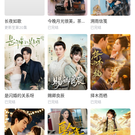
长夜如歌
今晚月光很美，茶香四溢
溯雨信笺
更新至第20集
已完结
已完结
是闪婚的关系呀
赐卿良辰
择木而栖
已完结
已完结
已完结