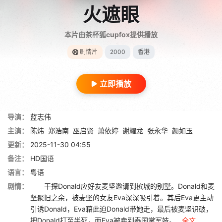
火遮眼
本片由茶杯狐cupfox提供播放
剧情片
2000
香港
立即播放
导演：
蓝志伟
主演：
陈炜
郑浩南
巫启贤
萧依婷
谢耀龙
张永华
颜如玉
更新：
2025-11-30 04:55
备注：
HD国语
语言：
粤语
剧情：
干探Donald应好友麦坚邀请到槟城的别墅。Donald和麦
坚聚旧之余，被麦坚的女友Eva深深吸引着。其后Eva更主动
引诱Donald，Eva藉此迫Donald带她走，最后被麦坚识破，
把Donald打至半死，而Eva被卖到泰国掌军妓。...
全文