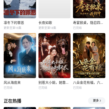
凛冬下的罪恶
长夜如歌
寿宴掀桌，隐忍四年我封神
更新至第16集
更新至第18集
已完结
风从海底来
别惹大小姐，她靠山是哮天犬
八朵金花有福，六零猎户爹进山挖宝藏
已完结
已完结
已完结
正在热播
更多