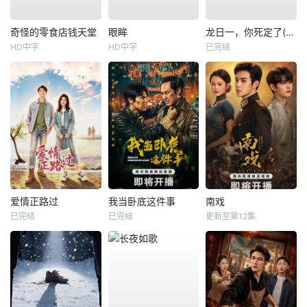
奇怪的零食店钱天堂
眼眸
龙日一，你死定了(短剧)
HD中字
HD中字
已完结
爱情正路过
我当卧底这件事
南戏
已完结
已完结
更新至第12集