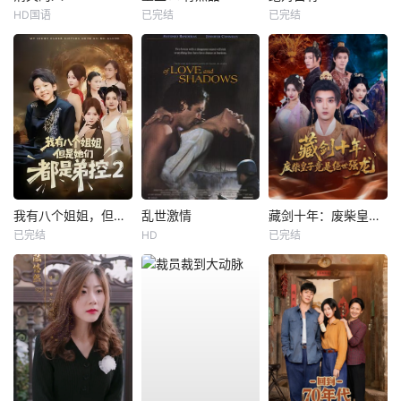
HD国语
已完结
已完结
我有八个姐姐，但是他们都是弟控2
乱世激情
藏剑十年：废柴皇子竟是绝世强龙
已完结
HD
已完结