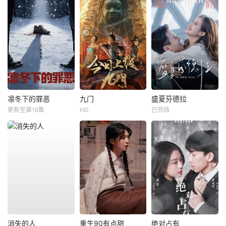
凛冬下的罪恶
九门
盛夏芬德拉
更新至第16集
HD
已完结
消失的人
重生90有点甜
绝对占有