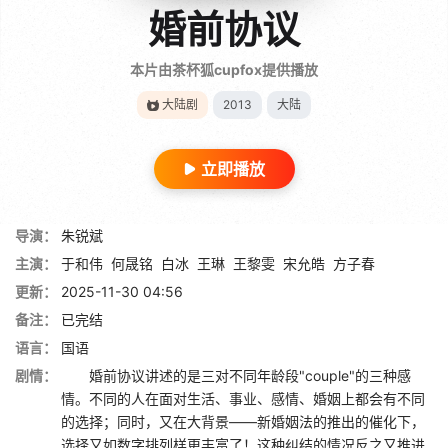
婚前协议
本片由茶杯狐cupfox提供播放
大陆剧
2013
大陆
立即播放
导演：
朱锐斌
主演：
于和伟
何晟铭
白冰
王琳
王黎雯
宋允皓
方子春
更新：
2025-11-30 04:56
备注：
已完结
语言：
国语
剧情：
婚前协议讲述的是三对不同年龄段"couple"的三种感
情。不同的人在面对生活、事业、感情、婚姻上都会有不同
的选择；同时，又在大背景——新婚姻法的推出的催化下，
选择又如数字排列样更丰富了！这种纠结的情况反之又推进