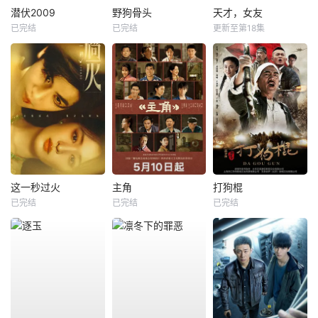
潜伏2009
野狗骨头
天才，女友
已完结
已完结
更新至第18集
这一秒过火
主角
打狗棍
已完结
已完结
已完结