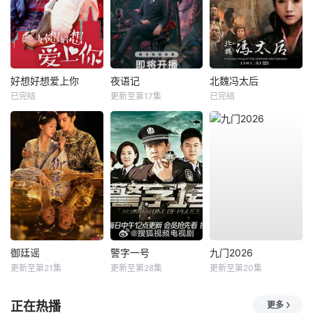
好想好想爱上你
夜语记
北魏冯太后
已完结
更新至第17集
已完结
御廷谣
警字一号
九门2026
更新至第21集
更新至第28集
更新至第20集
正在热播
更多