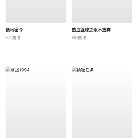
绝地密令
热血篮球之永不放弃
HD国语
HD国语