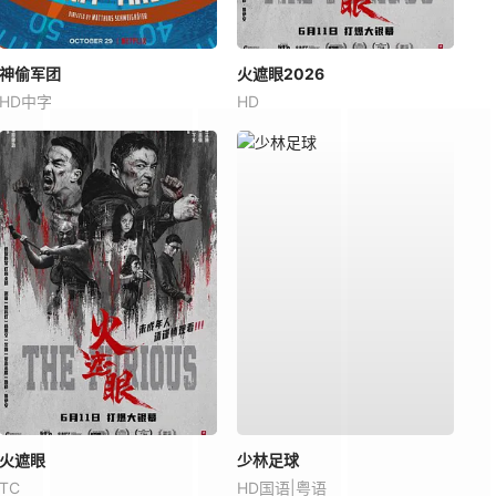
神偷军团
火遮眼2026
HD中字
HD
火遮眼
少林足球
TC
HD国语|粤语