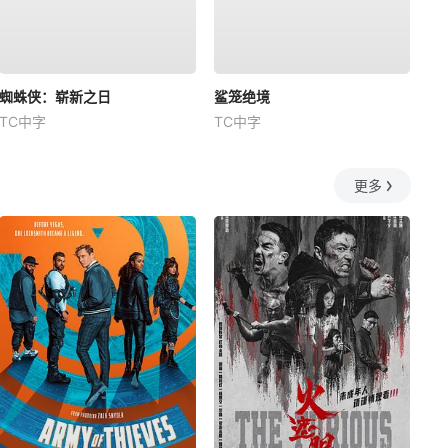
蜘蛛侠：崭新之日
鲨笼绝境
TC中字
TC中字
更多