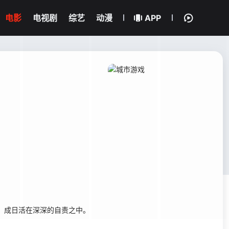
电影
电视剧
综艺
动漫
APP
，成日活在深深的自责之中。