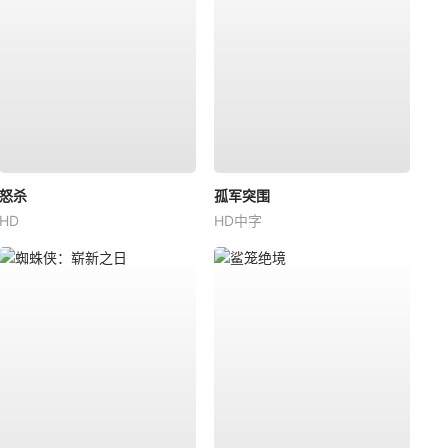
怒杀
孤军突围
HD
HD中字