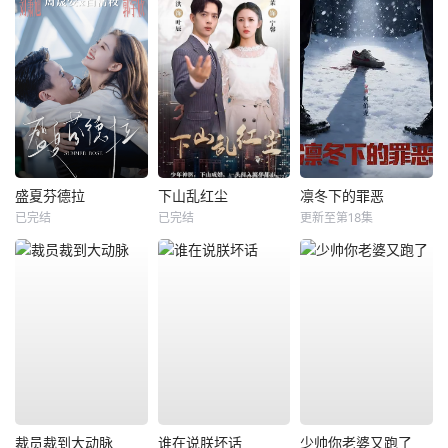
盛夏芬德拉
下山乱红尘
凛冬下的罪恶
已完结
已完结
更新至第18集
裁员裁到大动脉
谁在说朕坏话
少帅你老婆又跑了