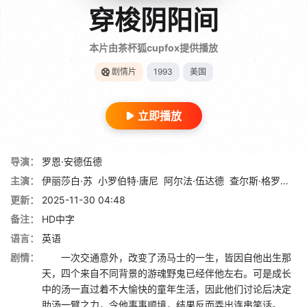
穿梭阴阳间
本片由茶杯狐cupfox提供播放
剧情片
1993
美国
立即播放
导演：
罗恩·安德伍德
主演：
伊丽莎白·苏
小罗伯特·唐尼
阿尔法·伍达德
查尔斯·格罗丁
凯
更新：
2025-11-30 04:48
备注：
HD中字
语言：
英语
剧情：
一次交通意外，改变了汤马士的一生，皆因自他出生那
天，四个来自不同背景的游魂野鬼已经伴他左右。可是成长
中的汤一直过着不大愉快的童年生活，因此他们讨论后决定
助汤一臂之力，令他事事顺境，结果反而弄出连串笑话。