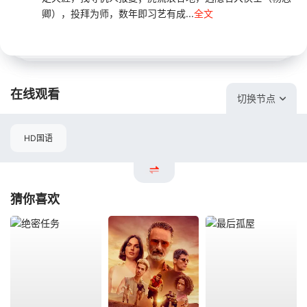
卿），投拜为师，数年即习艺有成...
全文
在线观看
切换节点
HD国语
猜你喜欢