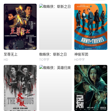
至尊无上
蜘蛛侠：崭新之日
神偷军团
HD
TC中字
HD中字