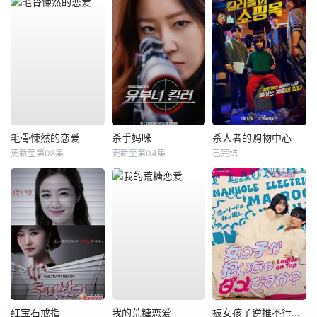
毛骨悚然的恋爱
杀手妈咪
杀人者的购物中心
更新至第08集
更新至第04集
已完结
红宝石戒指
我的荒糖恋爱
被女孩子逆推不行吗？