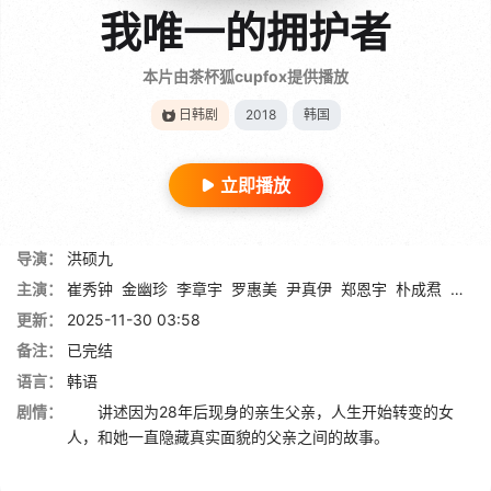
我唯一的拥护者
本片由茶杯狐cupfox提供播放
日韩剧
2018
韩国
立即播放
导演：
洪硕九
主演：
崔秀钟
金幽珍
李章宇
罗惠美
尹真伊
郑恩宇
朴成焄
李斗
更新：
2025-11-30 03:58
备注：
已完结
语言：
韩语
剧情：
讲述因为28年后现身的亲生父亲，人生开始转变的女
人，和她一直隐藏真实面貌的父亲之间的故事。