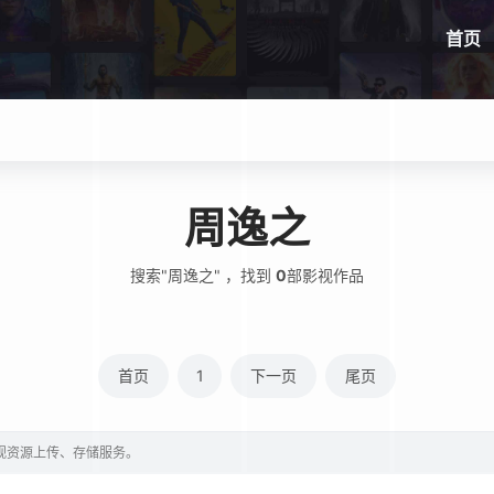
首页
周逸之
搜索"周逸之" ，找到
0
部影视作品
首页
1
下一页
尾页
影视资源上传、存储服务。