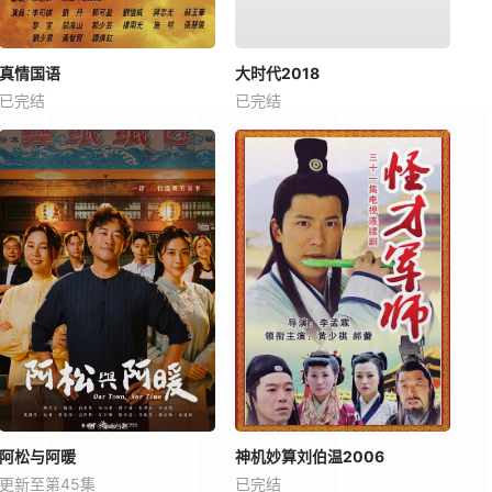
真情国语
大时代2018
已完结
已完结
阿松与阿暖
神机妙算刘伯温2006
更新至第45集
已完结