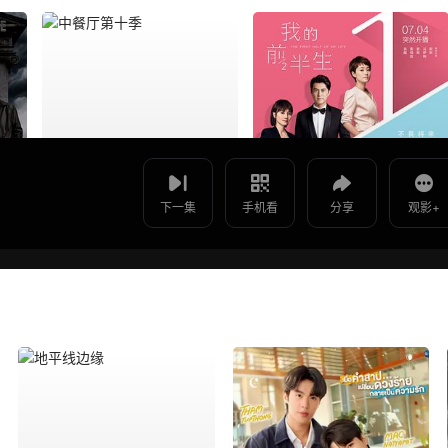
使用 手机浏览器 扫码观看
星期五俱乐部17：善良赢得
影片报错
人心 -
如遇无法播放请提交给我们
下一集
手机看
分享
观影+