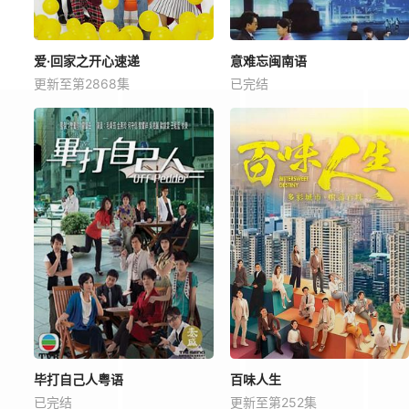
爱·回家之开心速递
意难忘闽南语
更新至第2868集
已完结
毕打自己人粤语
百味人生
已完结
更新至第252集