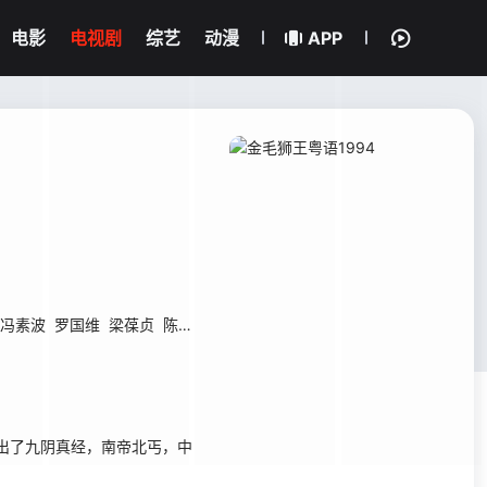
电影
电视剧
综艺
动漫
APP
冯素波
罗国维
梁葆贞
陈勉良
陈中坚
麦皓为
邓汝超
游飙
郭卓桦
出了九阴真经，南帝北丐，中