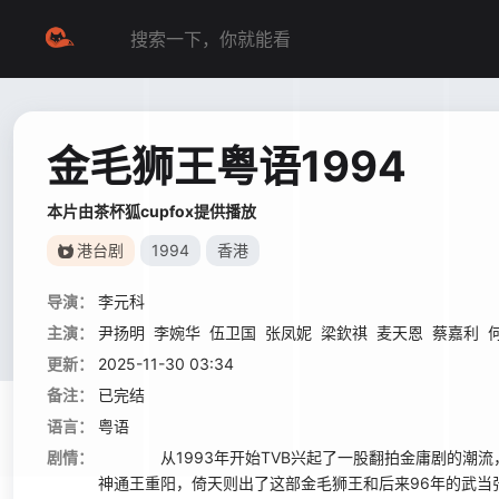
金毛狮王粤语1994
本片由茶杯狐cupfox提供播放
港台剧
1994
香港
导演：
李元科
主演：
尹扬明
李婉华
伍卫国
张凤妮
梁欽祺
麦天恩
蔡嘉利
更新：
2025-11-30 03:34
备注：
已完结
语言：
粤语
剧情：
从1993年开始TVB兴起了一股翻拍金庸剧的潮流，
神通王重阳，倚天则出了这部金毛狮王和后来96年的武当