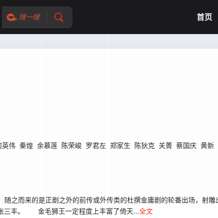
首页
搜一搜
何英伟
秦煌
余慕莲
陈荣峻
罗君左
郑家生
陈狄克
关菁
蔡国庆
黄新
随之而来的是正剧之外的前传或外传类的杜撰金庸剧的轮番出场，射雕
张三丰。 金毛狮王一定程度上丰富了倚天...
全文