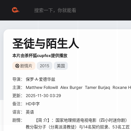
圣徒与陌生人
本片由茶杯狐cupfox提供播放
剧情片
2015
美国
导演：
保罗·A·爱德华兹
主演：
Matthew Followill
Alex Burger
Tamer Burjaq
Roxane 
更新：
2025-11-30 03:29
备注：
HD中字
语言：
英语
剧情：
【简 介】：国家地理频道电视电影（四小时迷你剧）《圣徒与陌
教分裂分子（分离派清教徒）与14名契约奴隶、53名工匠 、