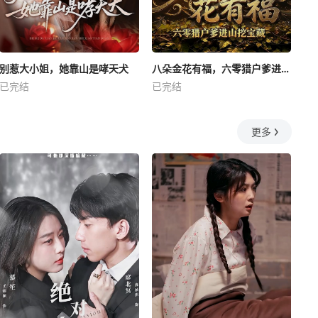
别惹大小姐，她靠山是哮天犬
八朵金花有福，六零猎户爹进山挖宝藏
已完结
已完结
更多