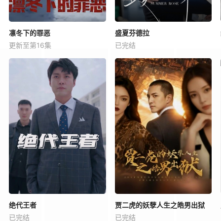
凛冬下的罪恶
盛夏芬德拉
更新至第16集
已完结
绝代王者
贾二虎的妖孽人生之皓男出狱
已完结
已完结