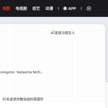
电影
电视剧
综艺
动漫
APP
ivingston
Natascha McElhone
Tatanka Means
Meganne Young
Ma
年，35名追求宗教自由的英国宗