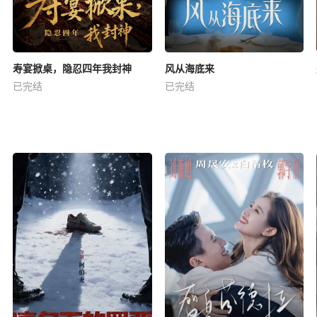
寿宴掀桌，隐忍四年我封神
风从海底来
已完结
已完结