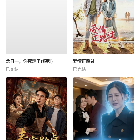
龙日一，你死定了(短剧)
爱情正路过
已完结
已完结