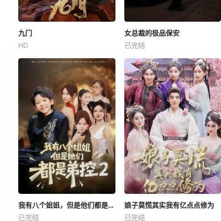
九门
女总裁的极品保安
HD
已完结
我有八个姐姐，但是他们都是弟控2
娘子莫慌其实我有亿点点修为
已完结
已完结