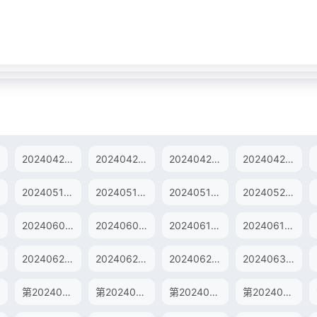
20240421期
20240423期
20240424期
20240426期
20240512期
20240517期
20240519期
20240520期
20240608期
20240609期
20240610期
20240612期
20240622期
20240628期
20240629期
20240630期
第20240718期
第20240719期
第20240722期
第20240723期