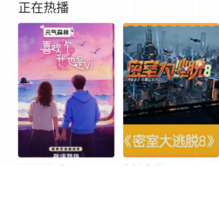
正在热播
第20260208期
第20260209期
第20260214期
第20260215期
第20260308期
第20260309期
第20260310期
第20260311期
第20260329期
第20260330期
第20260331期
第20260403期
第20260414期
第20260415期
第20260416期
第20260417期
第20260509期
第20260510期
第20260511期
第20260512期
第20260527期
第20260528期
第20260530期
第20260531期
第20260611期
第20260612期
第20260613期
第20260614期
喜欢你我也是第六季
密室大逃脱第八季
第20260630期
第20260701期
第20260702期
第20260703期
更新至20260806期
更新至第20260805期
第20260714期
第20260717期
第20260720期
第20260721期