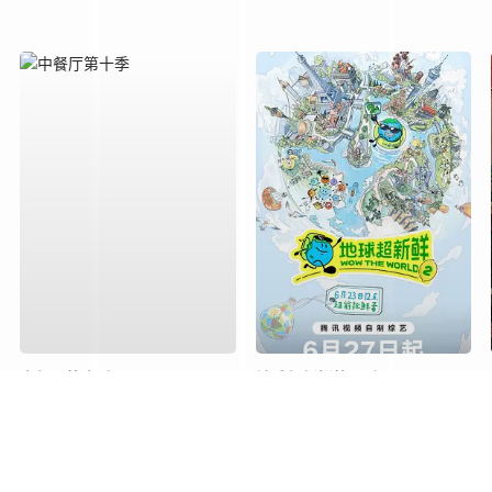
第20260225期
第20260226期
第20260227期
第20260301期
第20260315期
第20260316期
第20260317期
第20260320期
第20260405期
第20260406期
第20260407期
第20260408期
第20260421期
第20260422期
第20260428期
第20260501期
第20260513期
第20260514期
第20260516期
第20260517期
第20260601期
第20260602期
第20260603期
第20260604期
第20260615期
第20260618期
第20260619期
第20260620期
中餐厅第十季
地球超新鲜第二季
第20260704期
第20260705期
第20260706期
第20260707期
更新至第20260806期
更新至第20260806期
第20260722期
第20260723期
第20260724期
第20260727期