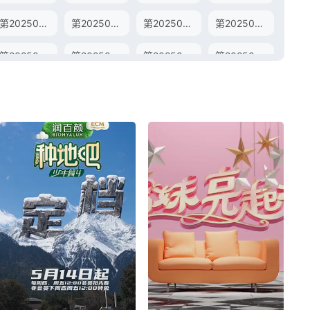
第20250323期
第20250324期
第20250325期
第20250326期
第20250406期
第20250407期
第20250408期
第20250410期
第20250423期
第20250424期
第20250426期
第20250427期
第20250513期
第20250514期
第20250517期
第20250518期
第20250531期
第20250601期
第20250602期
第20250603期
第20250612期
第20250615期
第20250616期
第20250617期
第20250626期
第20250704期
第20250705期
第20250706期
第20250718期
第20250720期
第20250722期
第20250723期
第20250806期
第20250807期
第20250812期
第20250813期