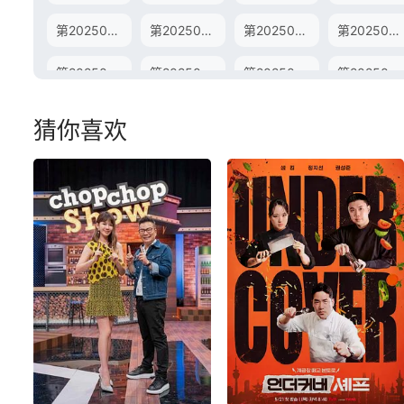
第20250314期
第20250316期
第20250317期
第20250318期
第20250327期
第20250328期
第20250329期
第20250401期
第20250411期
第20250412期
第20250413期
第20250414期
猜你喜欢
第20250430期
第20250501期
第20250507期
第20250508期
第20250520期
第20250521期
第20250522期
第20250523期
第20250604期
第20250605期
第20250606期
第20250607期
第20250618期
第20250619期
第20250620期
第20250621期
第20250707期
第20250709期
第20250710期
第20250711期
第20250724期
第20250725期
第20250730期
第20250731期