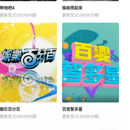
第20250825期
第20250826期
第20250827期
第20250828期
种地吧4
姊妹亮起来
更新至20260806期
更新至20260805期
第20250910期
第20250911期
第20250914期
第20250915期
第20251004期
第20251005期
第20251008期
第20251011期
第20251022期
第20251024期
第20251025期
第20251026期
第20251108期
第20251109期
第20251110期
第20251111期
第20251126期
第20251127期
第20251128期
第20251129期
第20251211期
第20251214期
第20251215期
第20251219期
第20251229期
第20260102期
第20260103期
第20260104期
娱乐百分百
百变智多星
第20260113期
第20260114期
第20260117期
第20260120期
更新至20260806期
更新至20260806期
第20260204期
第20260205期
第20260206期
第20260207期