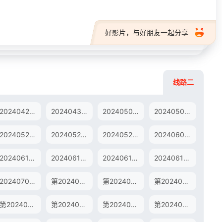
好影片，与好朋友一起分享
线路二
20240427期
20240430期
20240501期
20240503期
20240521期
20240524期
20240525期
20240603期
20240613期
20240615期
20240616期
20240617期
20240707期
第20240709期
第20240712期
第20240713期
第20240724期
第20240725期
第20240804期
第20240809期