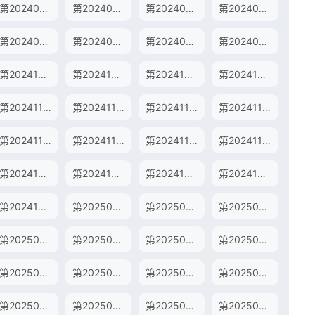
第20240822期
第20240825期
第20240826期
第20240827期
第20240922期
第20240923期
第20240924期
第20240925期
第20241016期
第20241017期
第20241021期
第20241022期
第20241103期
第20241104期
第20241105期
第20241106期
第20241120期
第20241121期
第20241122期
第20241124期
第20241208期
第20241213期
第20241214期
第20241215期
第20241231期
第20250101期
第20250102期
第20250104期
第20250116期
第20250117期
第20250119期
第20250126期
第20250217期
第20250218期
第20250219期
第20250220期
第20250306期
第20250307期
第20250308期
第20250311期