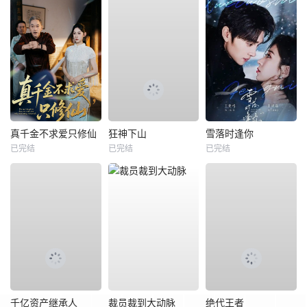
真千金不求爱只修仙
狂神下山
雪落时逢你
已完结
已完结
已完结
千亿资产继承人
裁员裁到大动脉
绝代王者