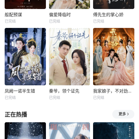
般配预谋
偏爱降临时
傅先生的掌心娇
已完结
已完结
已完结
凤阙一诺半生错
秦爷，领个证先
我家娘子，不对劲第四季
已完结
已完结
已完结
正在热播
更多