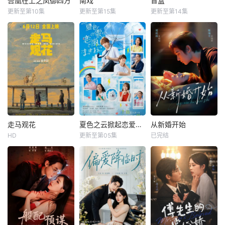
吾凰在上之凤御四方
南戏
盲盒
更新至第10集
更新至第15集
更新至第14集
走马观花
夏色之云掀起恋爱与风暴
从新婚开始
HD
更新至第05集
已完结