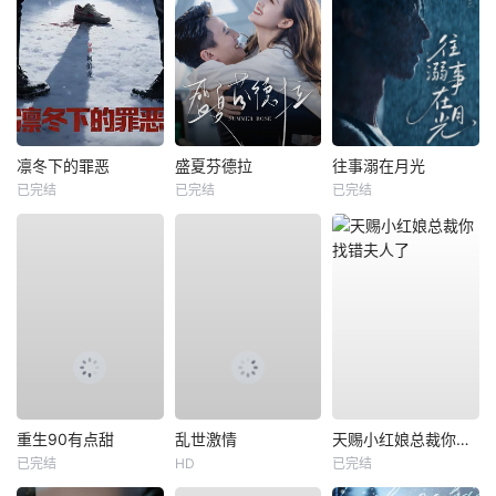
凛冬下的罪恶
盛夏芬德拉
往事溺在月光
已完结
已完结
已完结
重生90有点甜
乱世激情
天赐小红娘总裁你找错夫人了
已完结
HD
已完结