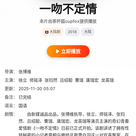
一吻不定情
本片由茶杯狐cupfox提供播放
大陆剧
2018
大陆
立即播放
导演：
张博维
主演：
徐立
师铭泽
张钧然
吕绍聪
曹瑞
唐瑞宏
龙英瑞
更新：
2025-11-30 05:07
备注：
已完结
语言：
国语
剧情：
由新媒诚品出品，张博维执导，徐立、师铭泽、张钧
然、吕绍聪、曹瑞、唐瑞宏、龙英瑞等演员主演的奇幻青春
爱情剧《一吻不定情》日前已正式开拍。该剧讲述了拥有性
转秘密的小记者童桐与傲娇总裁萧白羽这一对欢喜冤家，在