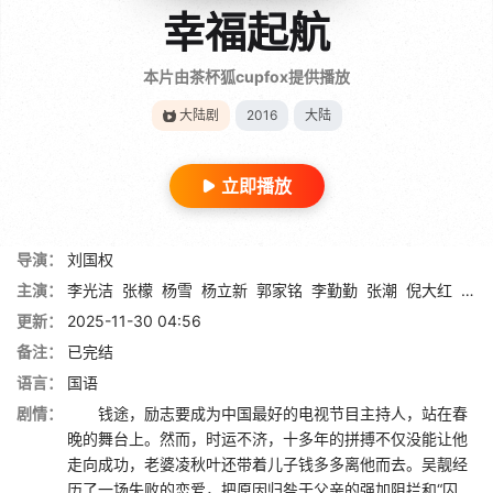
幸福起航
本片由茶杯狐cupfox提供播放
大陆剧
2016
大陆
立即播放
导演：
刘国权
主演：
李光洁
张檬
杨雪
杨立新
郭家铭
李勤勤
张潮
倪大红
刘牧
更新：
2025-11-30 04:56
备注：
已完结
语言：
国语
剧情：
钱途，励志要成为中国最好的电视节目主持人，站在春
晚的舞台上。然而，时运不济，十多年的拼搏不仅没能让他
走向成功，老婆凌秋叶还带着儿子钱多多离他而去。吴靓经
历了一场失败的恋爱，把原因归咎于父亲的强加阻拦和“囚