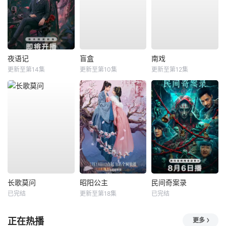
夜语记
盲盒
南戏
更新至第14集
更新至第10集
更新至第12集
长歌莫问
昭阳公主
民间奇案录
已完结
更新至第18集
已完结
正在热播
更多