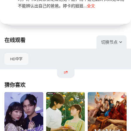
不能辨认出自己的爸爸。婷卡的姐姐...
全文
在线观看
切换节点
HD中字
猜你喜欢