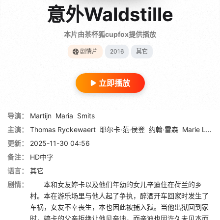
意外Waldstille
本片由茶杯狐cupfox提供播放
剧情片
2016
其它
立即播放
导演：
Martijn
Maria
Smits
主演：
Thomas Ryckewaert
耶尔卡·范·侯登
约翰·雷森
Marie Louise Stheins
更新：
2025-11-30 04:56
备注：
HD中字
语言：
其它
剧情：
本和女友婷卡以及他们年幼的女儿辛迪住在荷兰的乡
村。本在游乐场里与他人起了争执，醉酒开车回家时发生了
车祸，女友不幸丧生，本也因此被捕入狱。当他出狱回到家
时，婷卡的父亲拒绝让他见辛迪，而辛迪也因许久未见本而