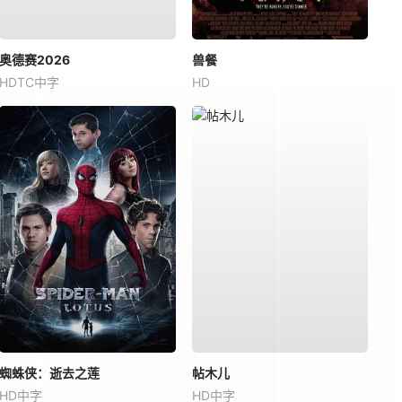
奥德赛2026
兽餐
HDTC中字
HD
蜘蛛侠：逝去之莲
帖木儿
HD中字
HD中字