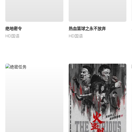
绝地密令
热血篮球之永不放弃
HD国语
HD国语