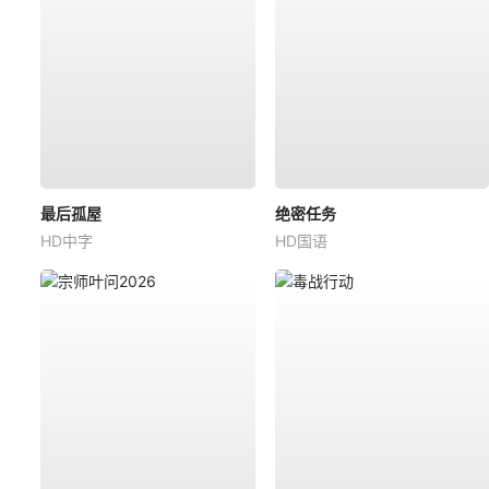
最后孤屋
绝密任务
HD中字
HD国语