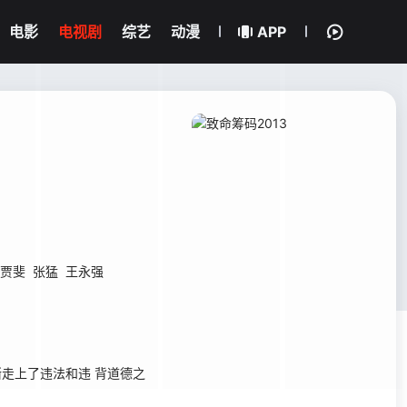
电影
电视剧
综艺
动漫
APP
贾斐
张猛
王永强
走上了违法和违 背道德之