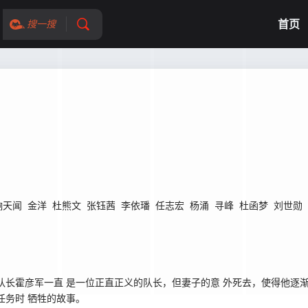
首页
搜一搜
响天闻
金洋
杜熊文
张钰茜
李依璠
任志宏
杨涌
寻峰
杜函梦
刘世勋
霍彦军一直 是一位正直正义的队长，但妻子的意 外死去，使得他逐渐
任务时 牺牲的故事。