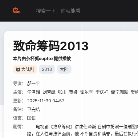
致命筹码2013
本片由茶杯狐cupfox提供播放
大陆剧
2013
大陆
导演：
郝一平
主演：
任泽巍
刘芳毓
张山
贾娅
霍尔查
李庆祥
储宁珈懿
樊
更新：
2025-11-30 04:52
备注：
已完结
语言：
国语
剧情：
电视剧《致命筹码》讲述任泽巍 在剧中扮演一位刑警队长
路，在人性与法律面前，他 不断自责和赎罪，最后在执行