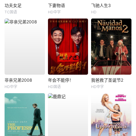
功夫女足
下妻物语
飞驰人生3
TC国语
HD中字
HD
非亲兄弟2008
年会不能停！
我爸救了圣诞节2
HD中字
HD国语
HD中字