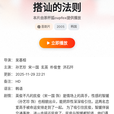
搭讪的法则
本片由茶杯狐cupfox提供播放
喜剧片
2005
韩国
立即播放
导演：
吴基桓
主演：
孙艺珍
宋一国
玄英
朴俊奎
洪石阡
更新：
2025-11-29 22:21
备注：
HD
语言：
韩语
剧情：
英俊不凡的民俊（宋一国 饰）是情场上的高手，性感的智媛
（孙艺珍 饰）也相貌出众，能把异性深深吸引住。这两名恋
爱高手被命运安排走到了一起。 为了吸引住民俊，智媛佯装
交通事故，进一步接近民俊了。民俊与智媛都知道，他们遇