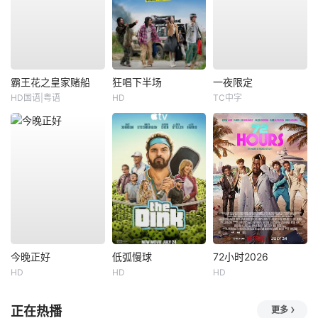
霸王花之皇家赌船
狂唱下半场
一夜限定
HD国语|粤语
HD
TC中字
今晚正好
低弧慢球
72小时2026
HD
HD
HD
正在热播
更多