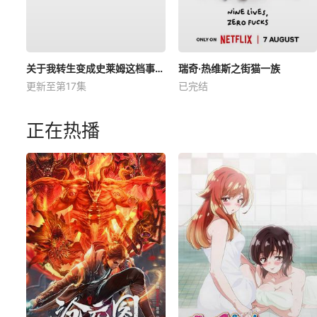
关于我转生变成史莱姆这档事第四季
瑞奇·热维斯之街猫一族
更新至第17集
已完结
正在热播