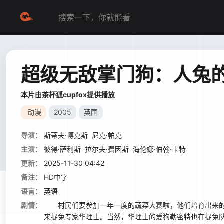
超级无敌掌门狗：人兔
本片由茶杯狐cupfox提供播放
动漫
2005
英国
导演：
斯蒂夫·博克斯
尼克·帕克
主演：
彼得·萨利斯
拉尔夫·费因斯
海伦娜·伯翰·卡特
更新：
2025-11-30 04:42
备注：
HD中字
语言：
英语
剧情：
村民们要参加一年一度的蔬菜大赛啦，他们培育出来的
来捉兔专家华理士。当然，华理士的爱狗勒密特也在捉兔队