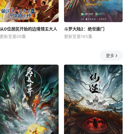
从0位居民开始的边境领主大人
斗罗大陆2：绝世唐门
更新至第06集
更新至第165集
更多