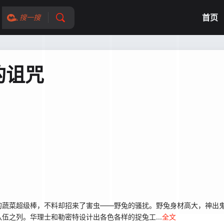
首页
搜一搜
的诅咒
蔬菜超级棒，不料却招来了害虫——野兔的骚扰。野兔身材高大，神出鬼
伍之列。华理士和勒密特设计出各色各样的捉兔工...
全文