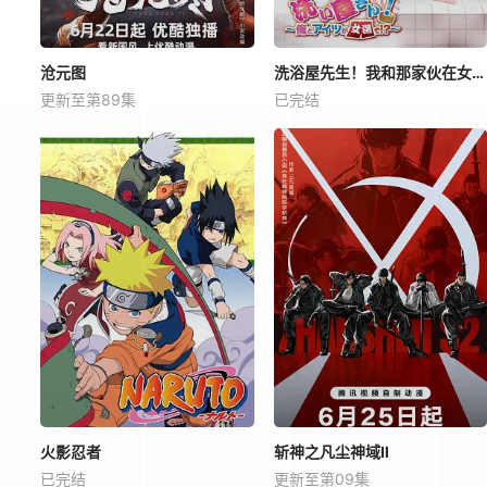
沧元图
洗浴屋先生！我和那家伙在女浴池！？
更新至第89集
已完结
火影忍者
斩神之凡尘神域Ⅱ
已完结
更新至第09集