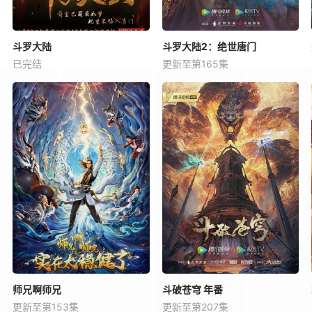
斗罗大陆
斗罗大陆2：绝世唐门
已完结
更新至第165集
师兄啊师兄
斗破苍穹 年番
更新至第153集
更新至第207集