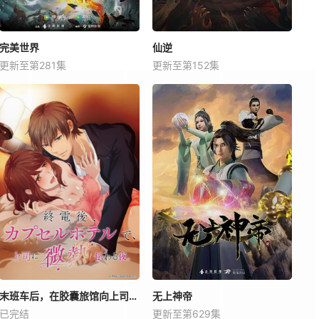
完美世界
仙逆
更新至第281集
更新至第152集
末班车后，在胶囊旅馆向上司传递微热的夜晚
无上神帝
已完结
更新至第629集