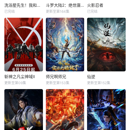
洗浴屋先生！我和那家伙在女浴池！？
斗罗大陆2：绝世唐门
火影忍者
已完结
更新至第164集
已完结
斩神之凡尘神域Ⅱ
师兄啊师兄
仙逆
更新至第09集
更新至第153集
更新至第152集