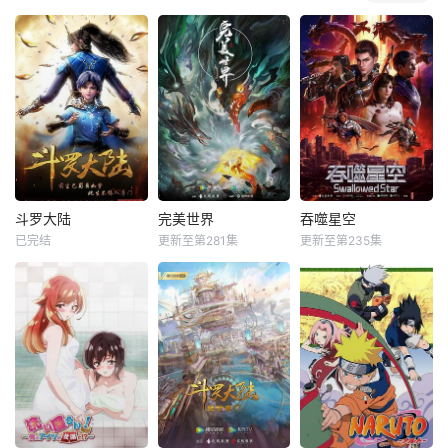
斗罗大陆
完美世界
吞噬星空
已完结
更新至第281集
更新至第235集