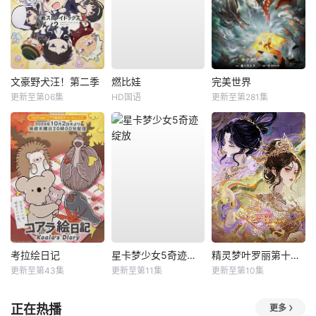
文豪野犬汪！第二季
燃比娃
完美世界
更新至第06集
HD国语
更新至第281集
考拉绘日记
星卡梦少女5奇迹绽放
精灵梦叶罗丽第十一季（下）
更新至第43集
更新至第11集
更新至第10集
正在热播
更多