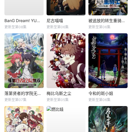
BanG Dream! YUME∞MITA
尼古喵喵
被追放的转生重骑士用游戏知识开无双
更新至第08集
更新至第06集
更新至第06集
落第贤者的学院无双第二回转生，S等级作弊魔术师冒险记
梅比乌斯之尘
令和的斑小姐
更新至第07集
更新至第05集
更新至第06集