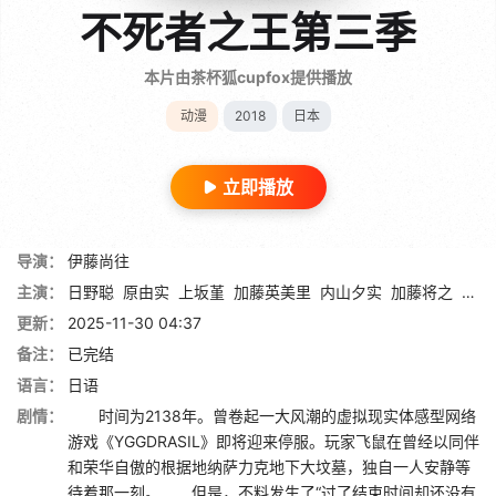
不死者之王第三季
本片由茶杯狐cupfox提供播放
动漫
2018
日本
立即播放
导演：
伊藤尚往
主演：
日野聪
原由实
上坂堇
加藤英美里
内山夕实
加藤将之
三宅
更新：
2025-11-30 04:37
备注：
已完结
语言：
日语
剧情：
时间为2138年。曾卷起一大风潮的虚拟现实体感型网络
游戏《YGGDRASIL》即将迎来停服。玩家飞鼠在曾经以同伴
和荣华自傲的根据地纳萨力克地下大坟墓，独自一人安静等
待着那一刻。 但是，不料发生了“过了结束时间却还没有