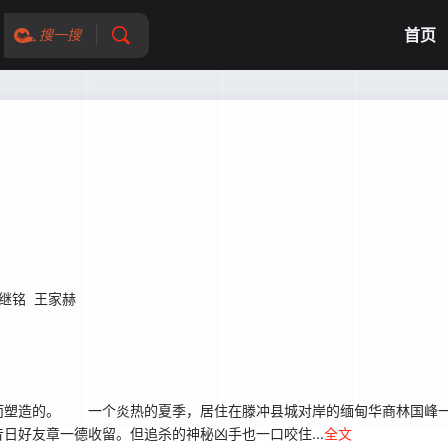
首页
搜一搜
继铭
王家赫
塑造的。 一个炎热的夏季，居住在滕冲县城对岸的缅甸华商林国峰一
日好友章一德收留。但追杀的神秘凶手也一口咬住...
全文