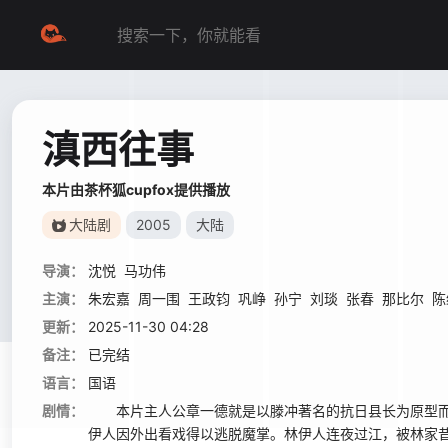
滇西往事
本片由茶杯狐cupfox提供播放
大陆剧
2005
大陆
导演：
沈悦
马功伟
主演：
朱宏嘉
周一围
王政钧
巩峥
孙宁
刘琰
张春
那比尔
陈
更新：
2025-11-30 04:28
备注：
已完结
语言：
国语
剧情：
本片主人公章一德就是以滕冲著名的抗日县长为原型而
伊人因外出看戏得以逃脱魔掌。林伊人连夜过江，被林家昔