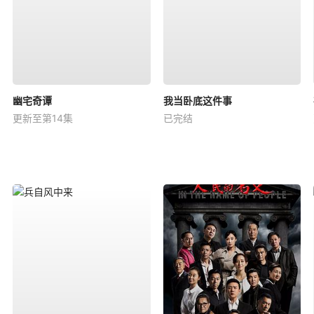
幽宅奇谭
我当卧底这件事
更新至第14集
已完结