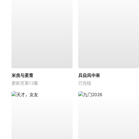
米良与麦青
兵自风中来
更新至第13集
已完结