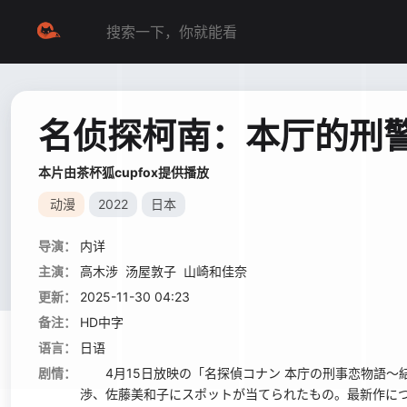
名侦探柯南：本厅的刑
本片由茶杯狐cupfox提供播放
动漫
2022
日本
导演：
内详
主演：
高木涉
汤屋敦子
山崎和佳奈
更新：
2025-11-30 04:23
备注：
HD中字
语言：
日语
剧情：
4月15日放映の「名探偵コナン 本庁の刑事恋物語～
渉、佐藤美和子にスポットが当てられたもの。最新作に