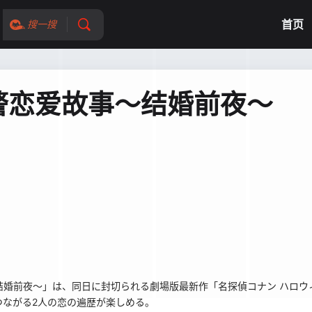
首页
搜一搜
警恋爱故事～结婚前夜～
結婚前夜～」は、同日に封切られる劇場版最新作「名探偵コナン ハロウ
つながる2人の恋の遍歴が楽しめる。