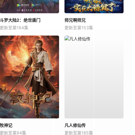
斗罗大陆2：绝世唐门
师兄啊师兄
更新至第164集
更新至第153集
牧神记
凡人修仙传
更新至第94集
更新至第185集