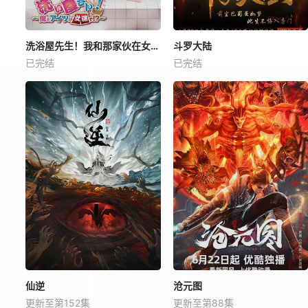
洗浴屋先生！我和那家伙在女浴池！？
斗罗大陆
已完结
已完结
仙逆
沧元图
更新至第152集
更新至第88集