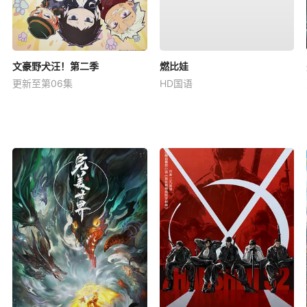
文豪野犬汪！第二季
燃比娃
更新至第06集
HD国语