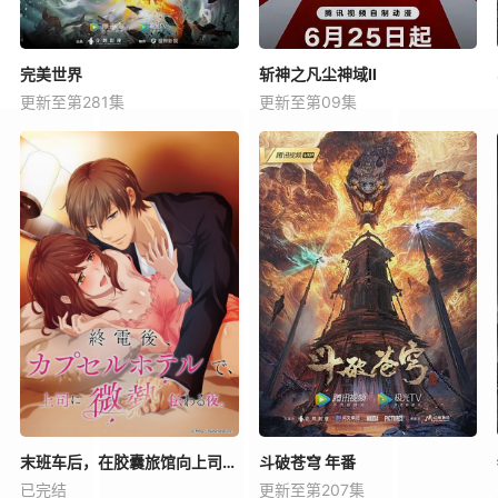
完美世界
斩神之凡尘神域Ⅱ
更新至第281集
更新至第09集
末班车后，在胶囊旅馆向上司传递微热的夜晚
斗破苍穹 年番
已完结
更新至第207集