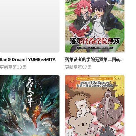
BanG Dream! YUME∞MITA
落第贤者的学院无双第二回转生，S等级作弊魔术师冒险记
更新至第08集
更新至第07集