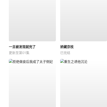
一旦被发现就完了
娇藏京枝
更新至第01集
已完结