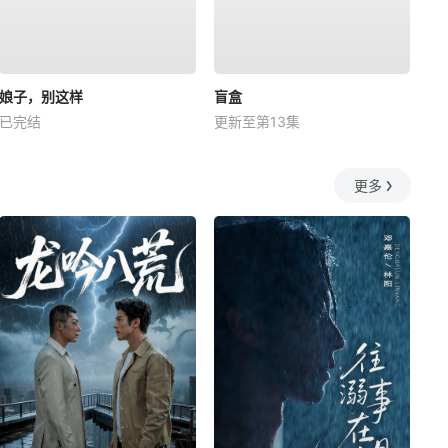
娘子，别这样
盲盒
已完结
更新至第13集
更多