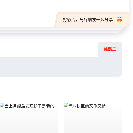
好影片，与好朋友一起分享
线路二