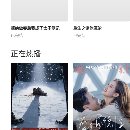
拒绝做妾后我成了太子侧妃
重生之诱他沉沦
已完结
已完结
正在热播