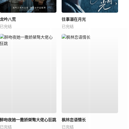
龙吟八荒
往事溺在月光
已完结
已完结
醉吻夜她一撒娇桀骜大佬心狂跳
枫林恋语情长
已完结
已完结