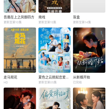
吾凰在上之凤御四方
南戏
盲盒
更新至第10集
更新至第15集
更新至第14集
走马观花
夏色之云掀起恋爱与风暴
从新婚开始
HD
更新至第05集
已完结