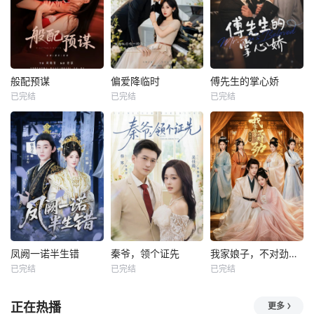
般配预谋
偏爱降临时
傅先生的掌心娇
已完结
已完结
已完结
凤阙一诺半生错
秦爷，领个证先
我家娘子，不对劲第四季
已完结
已完结
已完结
正在热播
更多