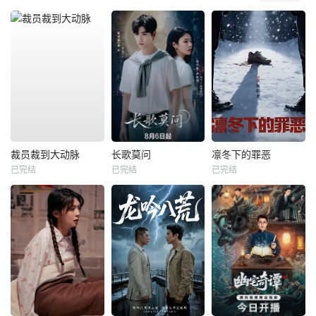
裁员裁到大动脉
长歌莫问
凛冬下的罪恶
已完结
已完结
已完结