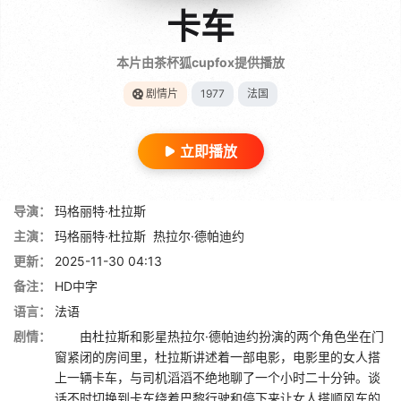
卡车
本片由茶杯狐cupfox提供播放
剧情片
1977
法国
立即播放
导演：
玛格丽特·杜拉斯
主演：
玛格丽特·杜拉斯
热拉尔·德帕迪约
更新：
2025-11-30 04:13
备注：
HD中字
语言：
法语
剧情：
由杜拉斯和影星热拉尔·德帕迪约扮演的两个角色坐在门
窗紧闭的房间里，杜拉斯讲述着一部电影，电影里的女人搭
上一辆卡车，与司机滔滔不绝地聊了一个小时二十分钟。谈
话不时切换到卡车绕着巴黎行驶和停下来让女人搭顺风车的