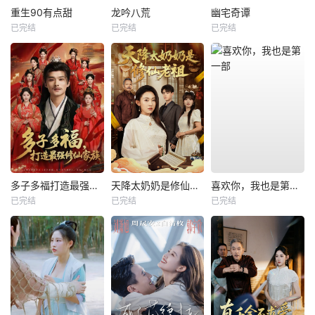
重生90有点甜
龙吟八荒
幽宅奇谭
已完结
已完结
已完结
多子多福打造最强修仙家族
天降太奶奶是修仙老祖
喜欢你，我也是第一部
已完结
已完结
已完结