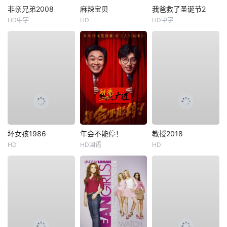
非亲兄弟2008
麻辣宝贝
我爸救了圣诞节2
HD中字
HD
HD中字
坏女孩1986
年会不能停！
教授2018
HD
HD国语
HD