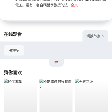
電工。還有一名自稱哲學教授的法...
全文
在线观看
切换节点
HD中字
猜你喜欢