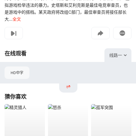
拟游戏检举违法的暴力。史塔斯和艾利克斯是最佳电竞审查员，也
是游戏中的搭档。某天政府将改组C部门，最佳审查员将接任部长
大...
全文
影片报错
如遇无法播放请提交给我们
在线观看
线路一
HD中字
猜你喜欢